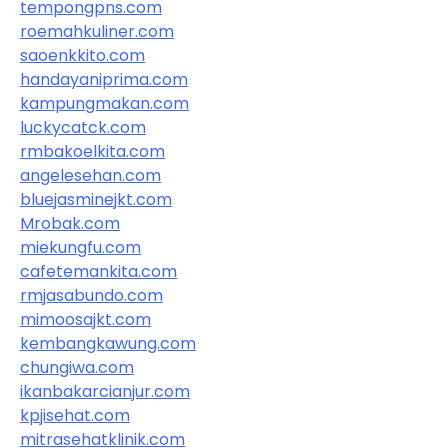
tempongpns.com
roemahkuliner.com
saoenkkito.com
handayaniprima.com
kampungmakan.com
luckycatck.com
rmbakoelkita.com
angelesehan.com
bluejasminejkt.com
Mrobak.com
miekungfu.com
cafetemankita.com
rmjasabundo.com
mimoosajkt.com
kembangkawung.com
chungiwa.com
ikanbakarcianjur.com
kpjisehat.com
mitrasehatklinik.com