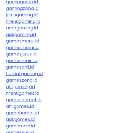
gamingarea.id
gamingzona.id
jurusgaming.id
menugaming.id
areagaming.id
asikgaming.id
gamesmenu.id
gamesmurni.id
gamesjurus.id
gamesmain.id
gamesahli.id
hematgaming.id
gameszona.id
ahligaming.id
menugames.id
gameshemat.id
ahligames.id
gamehemat.id
asikgames.id
gamemain.id
gamejurus.id