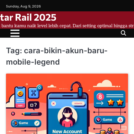
Skip
Sunday, Aug 9, 2026
to
tar Rail 2025
content
a bantu kamu naik level lebih cepat. Dari setting optimal hingga st
Tag:
cara-bikin-akun-baru-
mobile-legend