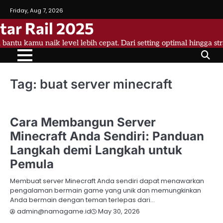
Skip
Friday, Aug 7, 2026
to
tar Rail 2025
content
a bantu kamu naik level lebih cepat. Dari setting optimal hingga st
Tag:
buat server minecraft
MINECRAFT
Cara Membangun Server
Minecraft Anda Sendiri: Panduan
Langkah demi Langkah untuk
Pemula
Membuat server Minecraft Anda sendiri dapat menawarkan
pengalaman bermain game yang unik dan memungkinkan
Anda bermain dengan teman terlepas dari…
May 30, 2026
admin@namagame.id