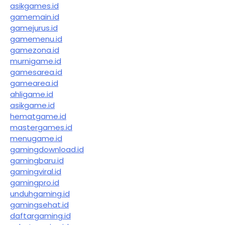
asikgames.id
gamemain.id
gamejurus.id
gamemenu.id
gamezona.id
murnigame.id
gamesarea.id
gamearea.id
ahligame.id
asikgame.id
hematgame.id
mastergames.id
menugame.id
gamingdownload.id
gamingbaru.id
gamingviral.id
gamingpro.id
unduhgaming.id
gamingsehat.id
daftargaming.id