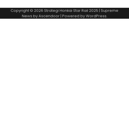
Copyright © 2026
Strategi Honkai Star Rail 2025
| Supreme
News by
Ascendoor
| Powered by
WordPress
.