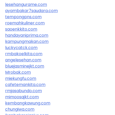
lesehangurame.com
ayambakar7saudara.com
tempongpns.com
roemahkuliner.com
saoenkkito.com
handayaniprima.com
kampungmakan.com
luckycatck.com
rmbakoelkita.com
angelesehan.com
bluejasminejkt.com
Mrobak.com
miekungfu.com
cafetemankita.com
rmjasabundo.com
mimoosajkt.com
kembangkawung.com
chungiwa.com