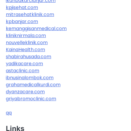
ikanbakarcianjur.com
kpjisehat.com
mitrasehatklinik.com
kpbanjar.com
kemanggisanmedical.com
kliniknirmala.com
nouvelleklinik.com
KainaHealth.com
shabirahusada.com
yadikacare.com
astaclinic.com
ibnusinalombok.com
grahamedicalkurdi.com
dyanzacare.com
griyabromoclinic.com
qq
Links