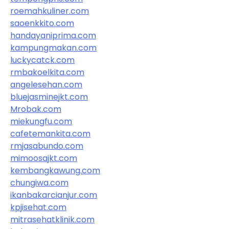
roemahkuliner.com
saoenkkito.com
handayaniprima.com
kampungmakan.com
luckycatck.com
rmbakoelkita.com
angelesehan.com
bluejasminejkt.com
Mrobak.com
miekungfu.com
cafetemankita.com
rmjasabundo.com
mimoosajkt.com
kembangkawung.com
chungiwa.com
ikanbakarcianjur.com
kpjisehat.com
mitrasehatklinik.com