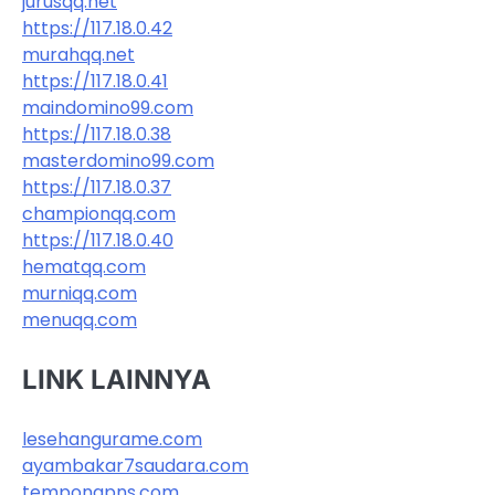
jurusqq.net
https://117.18.0.42
murahqq.net
https://117.18.0.41
maindomino99.com
https://117.18.0.38
masterdomino99.com
https://117.18.0.37
championqq.com
https://117.18.0.40
hematqq.com
murniqq.com
menuqq.com
LINK LAINNYA
lesehangurame.com
ayambakar7saudara.com
tempongpns.com