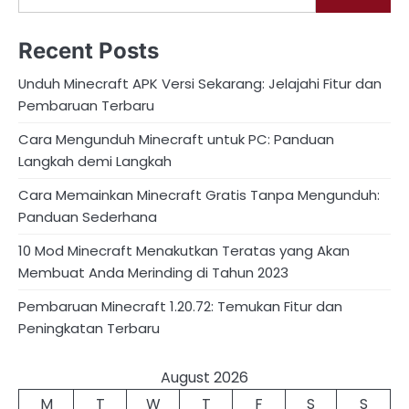
Recent Posts
Unduh Minecraft APK Versi Sekarang: Jelajahi Fitur dan
Pembaruan Terbaru
Cara Mengunduh Minecraft untuk PC: Panduan
Langkah demi Langkah
Cara Memainkan Minecraft Gratis Tanpa Mengunduh:
Panduan Sederhana
10 Mod Minecraft Menakutkan Teratas yang Akan
Membuat Anda Merinding di Tahun 2023
Pembaruan Minecraft 1.20.72: Temukan Fitur dan
Peningkatan Terbaru
August 2026
M
T
W
T
F
S
S