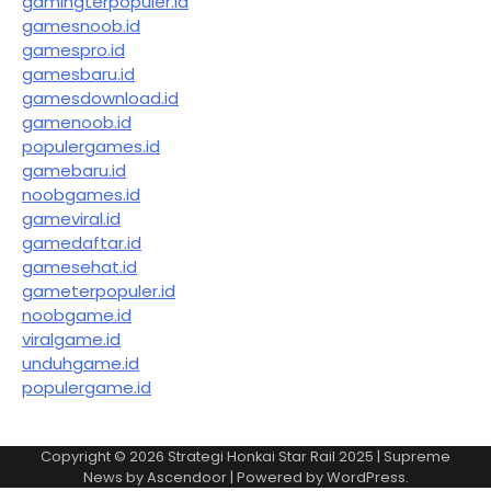
gamingterpopuler.id
gamesnoob.id
gamespro.id
gamesbaru.id
gamesdownload.id
gamenoob.id
populergames.id
gamebaru.id
noobgames.id
gameviral.id
gamedaftar.id
gamesehat.id
gameterpopuler.id
noobgame.id
viralgame.id
unduhgame.id
populergame.id
Copyright © 2026
Strategi Honkai Star Rail 2025
| Supreme
News by
Ascendoor
| Powered by
WordPress
.