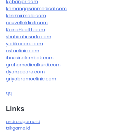
kpbanjar.com
kemanggisanmedical.com
kliniknirmala.com
nouvelleklinik.com
KainaHealth.com
shabirahusada.com
yadikacare.com
astaclinic.com
ibnusinalombok.com
grahamedicalkurdi.com
dyanzacare.com
griyabromoclinic.com
qq
Links
androidgame.id
trikgame.id